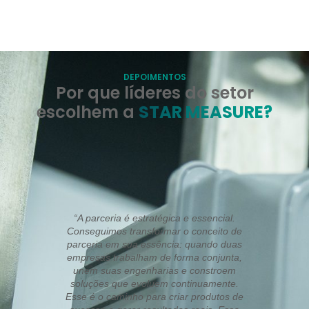
DEPOIMENTOS
Por que líderes do setor
escolhem a
STAR MEASURE?
“A parceria é estratégica e essencial.
Conseguimos transformar o conceito de
parceria em sua essência: quando duas
empresas trabalham de forma conjunta,
unem suas engenharias e constroem
soluções que evoluem continuamente.
Esse é o caminho para criar produtos de