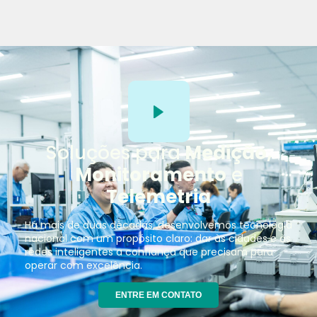
Soluções para
Medição,
Monitoramento
e
Telemetria
Há mais de duas décadas, desenvolvemos tecnologia
nacional com um propósito claro: dar às cidades e às
redes inteligentes a confiança que precisam para
operar com excelência.
ENTRE EM CONTATO