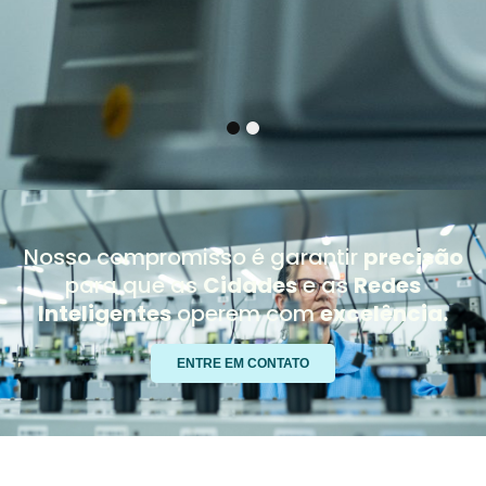
1
2
Nosso compromisso é garantir
precisão
para que as
Cidades
e as
Redes
Inteligentes
operem com
excelência.
ENTRE EM CONTATO