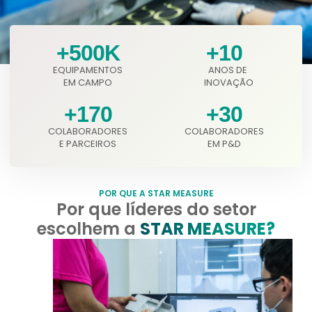
+
500
K
+
10
EQUIPAMENTOS
ANOS DE
EM CAMPO
INOVAÇÃO
+
170
+
30
COLABORADORES
COLABORADORES
E PARCEIROS
EM P&D
POR QUE A STAR MEASURE
Por que líderes do setor
escolhem a
STAR MEASURE?