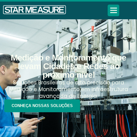
Medição e Monitoramento que
levam Cidades e Redes ao
próximo nível
Soluções Brasileiras de alta precisão para
Medição e Monitoramento em infraestrutura
avançada de Energia.
CONHEÇA NOSSAS SOLUÇÕES