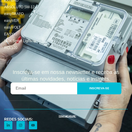
EXTEND
ABSOLUTO SM-12
easyTRAFO
easyVER
easyVOLT
EASYI
NOX Smart Lighting
RCI 100
Inscreva-se em nossa newsletter e receba as
últimas novidades, notícias e insights.
INSCREVA-SE
REDES SOCIAIS: